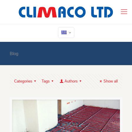
Blog
Categories
Tags
Authors
Show all