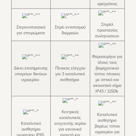
ορείχαλκος
Σπιράλ
Στεγανοποιητικά
Σπρέι εντοπισμού
προστασίας
για σπειρώματα
διαρροών
σωληνώσεων
Φαροσειρήνα για
όλους τους
Δίκτυ επισήμανσης
Πίνακας ελέγχου
βιομηχανικού
υπογείων δικτύων
για 3 καταλυτικά
τύπου πίνακες
υγραερίου
αισθητήρια
με οπτικό και
ακουστικό σήμα
IP43 / 115Db
Κεντρικός
Καταλυτικό
καταλυτικός
αισθητήριο
Καταλυτικό
ανιχνευτής αερίου
βαρέως τύπου
αισθητήριο
για κανονικά
υγραερίου για
υγραερίου IP65
ανοιχτή και