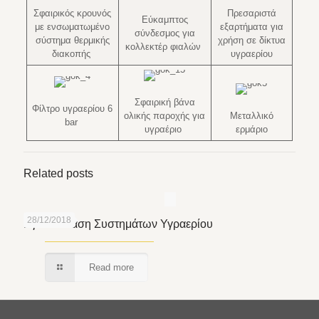
Σφαιρικός κρουνός
Πρεσαριστά
Εύκαμπτος
με ενσωματωμένο
εξαρτήματα για
σύνδεσμος για
σύστημα θερμικής
χρήση σε δίκτυα
κολλεκτέρ φιαλών
διακοπής
υγραερίου
Σφαιρική βάνα
Φίλτρο υγραερίου 6
ολικής παροχής για
Μεταλλικό
bar
υγραέριο
ερμάριο
Related posts
28/12/2018
Eγκατάσταση Συστημάτων Υγραερίου
Read more