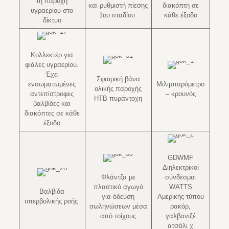
τη παροχή
και ρυθμιστή πίεσης
διακόπτη σε
υγραερίου στο
1ου σταδίου
κάθε έξοδο
δίκτυο
Κολλεκτέρ για
φιάλες υγραερίου.
Έχει
Σφαιρική βάνα
ενσωματωμένες
Μιλιμπαρόμετρο
ολικής παροχής
αντεπίστροφες
– κρουνός
HTB πυράντοχη
βαλβίδες και
διακόπτες σε κάθε
έξοδο
GDWMF
Διηλεκτρικοί
Φλάντζα με
σύνδεσμοι
πλαστικό αγωγό
WATTS
Βαλβίδα
για όδευση
Αμερικής τύπου
υπερβολικής ροής
σωληνώσεων μέσα
ρακόρ,
από τοίχους
γαλβανιζέ
ατσάλι χ