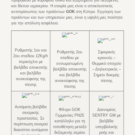
προμηθεύει με κορυφαία υλικά και εξαρτήματα για δεξαμενές
και δίκτυα υγραερίου. Η εταιρία μας είναι ο αποκλειστικός
αντιπρόσωπος των προϊόντων
GOK
στη Κύπρο. Εγγύηση των
προϊόντων και των υπηρεσιών μας, είναι η υψηλή μας ποιότητα
για την απόλυτη ασφάλεια.
Ρυθμιστής 1ου και
Ρυθμιστής 2ου
Σφαιρικός
2ου σταδίου 12Kg/h
σταδίου με
κρουνός –
περικόχλιο με
ενσωματωμένη
Θερμικό στοιχείο
βαλβίδα αποκοπής
βαλβίδα αποκοπής
– Διηλεκτρικός –
και βαλβίδα
και βαλβίδα
Σημείο δοκιμής
ανακούφισης της
ανακούφισης της
πίεσης
πίεσης
πίεσης
Αυτόματη βαλβίδα
Φίλτρο GOK
Διανομέας
σεισμικής
Γερμανίας PN25
SENTRY GM με
προστασίας. Σε
κατάλληλο για τη
βαλβίδα
περίπτωση σεισμού
τοποθέτηση μεταξύ
υπερβολικής
διακόπτει αυτόματα
δεξαμενής αερίου
ροής και