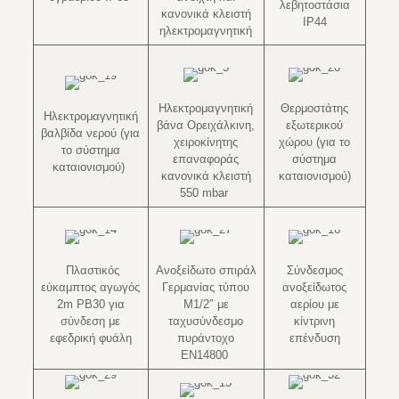
λεβητοστάσια
κανονικά κλειστή
IP44
ηλεκτρομαγνητική
Ηλεκτρομαγνητική
Θερμοστάτης
Ηλεκτρομαγνητική
βάνα Ορειχάλκινη,
εξωτερικού
βαλβίδα νερού (για
χειροκίνητης
χώρου (για το
το σύστημα
επαναφοράς
σύστημα
καταιονισμού)
κανονικά κλειστή
καταιονισμού)
550 mbar
Πλαστικός
Ανοξείδωτο σπιράλ
Σύνδεσμος
εύκαμπτος αγωγός
Γερμανίας τύπου
ανοξείδωτος
2m PB30 για
Μ1/2″ με
αερίου με
σύνδεση με
ταχυσύνδεσμο
κίντρινη
εφεδρική φυάλη
πυράντοχο
επένδυση
EN14800